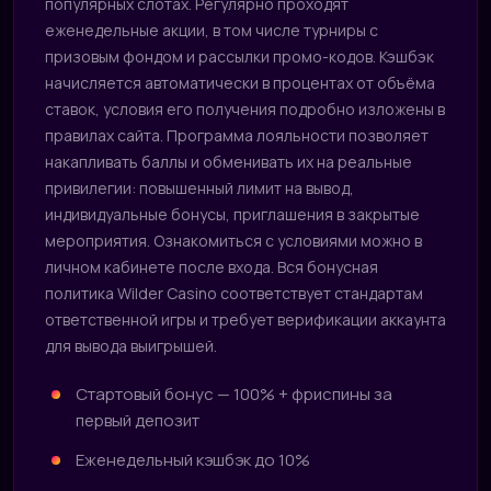
популярных слотах. Регулярно проходят
еженедельные акции, в том числе турниры с
призовым фондом и рассылки промо-кодов. Кэшбэк
начисляется автоматически в процентах от объёма
ставок, условия его получения подробно изложены в
правилах сайта. Программа лояльности позволяет
накапливать баллы и обменивать их на реальные
привилегии: повышенный лимит на вывод,
индивидуальные бонусы, приглашения в закрытые
мероприятия. Ознакомиться с условиями можно в
личном кабинете после входа. Вся бонусная
политика Wilder Casino соответствует стандартам
ответственной игры и требует верификации аккаунта
для вывода выигрышей.
Стартовый бонус — 100% + фриспины за
первый депозит
Еженедельный кэшбэк до 10%