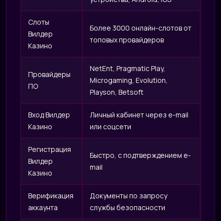
Слоты
Более 3000 онлайн-слотов от
Вилдер
топовых провайдеров
Казино
NetEnt, Pragmatic Play,
Провайдеры
Microgaming, Evolution,
ПО
Playson, Betsoft
Вход Вилдер
Личный кабинет через e-mail
Казино
или соцсети
Регистрация
Быстро, с подтверждением e-
Вилдер
mail
Казино
Верификация
Документы по запросу
аккаунта
службы безопасности