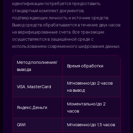
идентификации потребуется предоставить
стандартный комплект документов,
подтверждающих личность и источник средств.
Вывод средств обрабатывается в течение двух часов
на верифицированные счета. Все транзакции
осуществляются в защищённой среде с
использованием современного шифрования данных.
Метод пополнения/
Время обработки
вывода
Мгновенно/до 2 часов
VISA, MasterCard
на вывод
Моментально/до 2
Яндекс.Деньги
часов
QIWI
Мгновенно/до 1,5 часов