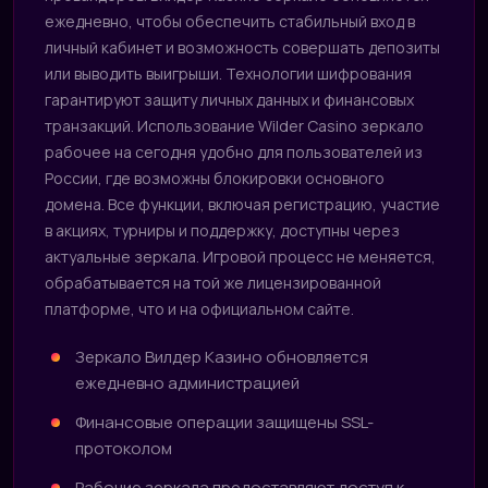
ежедневно, чтобы обеспечить стабильный вход в
личный кабинет и возможность совершать депозиты
или выводить выигрыши. Технологии шифрования
гарантируют защиту личных данных и финансовых
транзакций. Использование Wilder Casino зеркало
рабочее на сегодня удобно для пользователей из
России, где возможны блокировки основного
домена. Все функции, включая регистрацию, участие
в акциях, турниры и поддержку, доступны через
актуальные зеркала. Игровой процесс не меняется,
обрабатывается на той же лицензированной
платформе, что и на официальном сайте.
Зеркало Вилдер Казино обновляется
ежедневно администрацией
Финансовые операции защищены SSL-
протоколом
Рабочие зеркала предоставляют доступ к