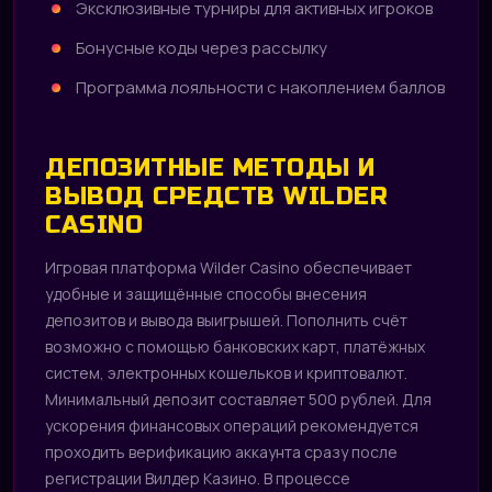
Эксклюзивные турниры для активных игроков
Бонусные коды через рассылку
Программа лояльности с накоплением баллов
ДЕПОЗИТНЫЕ МЕТОДЫ И
ВЫВОД СРЕДСТВ WILDER
CASINO
Игровая платформа Wilder Casino обеспечивает
удобные и защищённые способы внесения
депозитов и вывода выигрышей. Пополнить счёт
возможно с помощью банковских карт, платёжных
систем, электронных кошельков и криптовалют.
Минимальный депозит составляет 500 рублей. Для
ускорения финансовых операций рекомендуется
проходить верификацию аккаунта сразу после
регистрации Вилдер Казино. В процессе