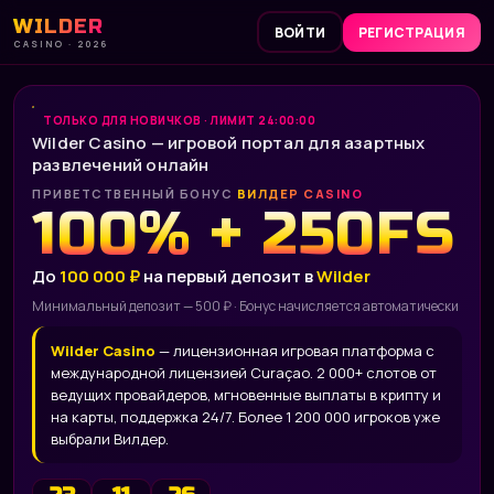
WILDER
ВОЙТИ
РЕГИСТРАЦИЯ
CASINO · 2026
ТОЛЬКО ДЛЯ НОВИЧКОВ · ЛИМИТ 24:00:00
Wilder Casino — игровой портал для азартных
развлечений онлайн
ПРИВЕТСТВЕННЫЙ БОНУС
ВИЛДЕР CASINO
100% + 250FS
До
100 000 ₽
на первый депозит в
Wilder
Минимальный депозит — 500 ₽ · Бонус начисляется автоматически
Wilder Casino
— лицензионная игровая платформа с
международной лицензией Curaçao. 2 000+ слотов от
ведущих провайдеров, мгновенные выплаты в крипту и
на карты, поддержка 24/7. Более 1 200 000 игроков уже
выбрали Вилдер.