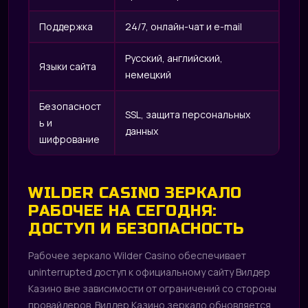
Поддержка
24/7, онлайн-чат и e-mail
Русский, английский,
Языки сайта
немецкий
Безопасност
SSL, защита персональных
ь и
данных
шифрование
WILDER CASINO ЗЕРКАЛО
РАБОЧЕЕ НА СЕГОДНЯ:
ДОСТУП И БЕЗОПАСНОСТЬ
Рабочее зеркало Wilder Casino обеспечивает
uninterrupted доступ к официальному сайту Вилдер
Казино вне зависимости от ограничений со стороны
провайдеров. Вилдер Казино зеркало обновляется