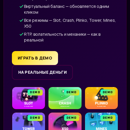
Виртуальный баланс — обновляется одним
кликом
Все режимы — Slot, Crash, Plinko, Tower, Mines,
X50
RTP, волатильность и механики — как в
реальной
ИГРАТЬ В ДЕМО
НА РЕАЛЬНЫЕ ДЕНЬГИ
DEMO
DEMO
DEMO
DEMO
DEMO
DEMO