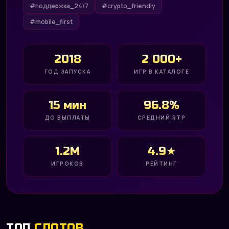
#поддержка_24/7
#crypto_friendly
#mobile_first
2018
2 000+
ГОД ЗАПУСКА
ИГР В КАТАЛОГЕ
15 мин
96.8%
ДО ВЫПЛАТЫ
СРЕДНИЙ RTP
1.2M
4.9★
ИГРОКОВ
РЕЙТИНГ
ТОП
СЛОТОВ