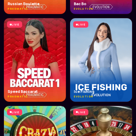
Russian Roulette
Bac Bo
PRAGMATIC
EVOLUTION
LIVE
LIVE
Speed Baccarat
Ice Fishing
PRAGMATIC
EVOLUTION
LIVE
LIVE