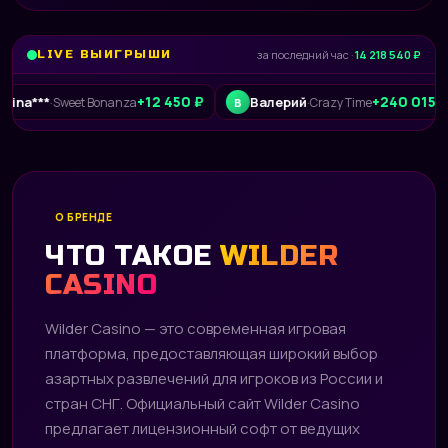
LIVE ВЫИГРЫШИ
за последний час ·
14 218 540 ₽
+12 450 ₽
+240 015 ₽
Валерий
Lu
eet Bonanza
·
Crazy Time
В
L
О БРЕНДЕ
ЧТО ТАКОЕ
WILDER
CASINO
Wilder Casino — это современная игровая
платформа, предоставляющая широкий выбор
азартных развлечений для игроков из России и
стран СНГ. Официальный сайт Wilder Casino
предлагает лицензионный софт от ведущих